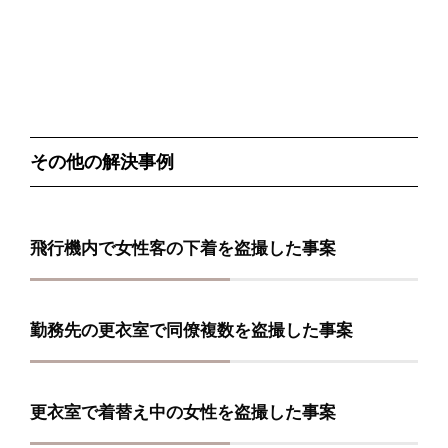
その他の解決事例
飛行機内で女性客の下着を盗撮した事案
勤務先の更衣室で同僚複数を盗撮した事案
更衣室で着替え中の女性を盗撮した事案