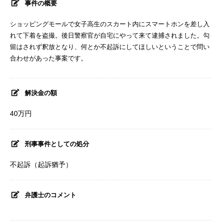
事件の概要
ショッピングモールで女子高生のスカート内にスマートホンを差し入
れて下着を盗撮。後日警察官が自宅にやって来て逮捕されました。勾
留はされず釈放となり、何とか不起訴にしてほしいということで問い
合わせがあった事案です。
解決金の額
40万円
刑事事件としての処分
不起訴（起訴猶予）
弁護士のコメント