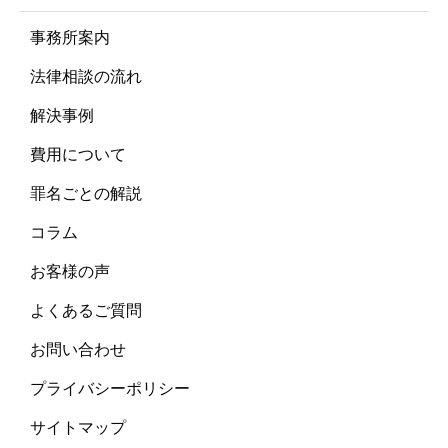
事務所案内
法律相談の流れ
解決事例
費用について
罪名ごとの解説
コラム
お客様の声
よくあるご質問
お問い合わせ
プライバシーポリシー
サイトマップ