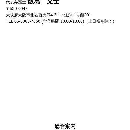
飯島 充士
代表弁護士
〒530-0047
大阪府大阪市北区西天満4-7-1 北ビル1号館201
TEL 06-6365-7650 (営業時間 10:00-18:00)（土日祝を除く）
総合案内