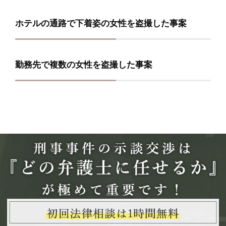
ホテルの通路で下着姿の女性を盗撮した事案
勤務先で複数の女性を盗撮した事案