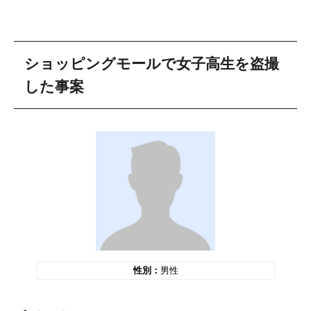
ショッピングモールで女子高生を盗撮
した事案
性別：
男性