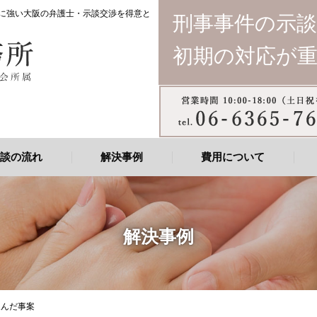
件に強い大阪の弁護士・示談交渉を得意と
刑事事件の示
初期の対応が
談の流れ
解決事例
費用について
解決事例
及んだ事案