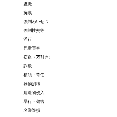
盗撮
痴漢
強制わいせつ
強制性交等
淫行
児童買春
窃盗（万引き）
詐欺
横領・背任
器物損壊
建造物侵入
暴行・傷害
名誉毀損