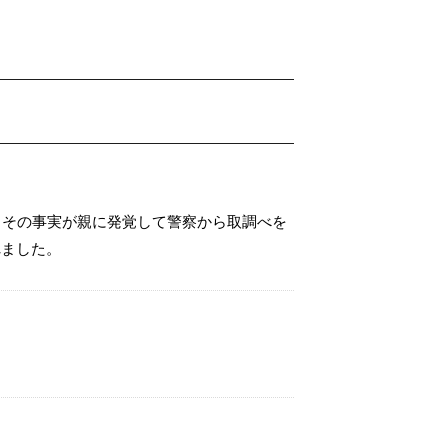
日その事実が親に発覚して警察から取調べを
れました。