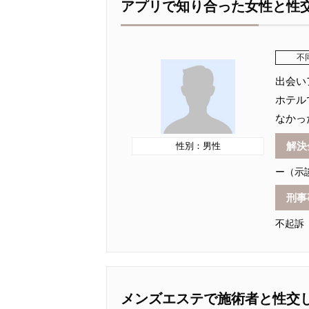
アプリで知り合った女性と性
不
出会い
ホテル
なかっ
解決
性別：男性
ー（示
刑事
不起訴
メンズエステで施術者と性交