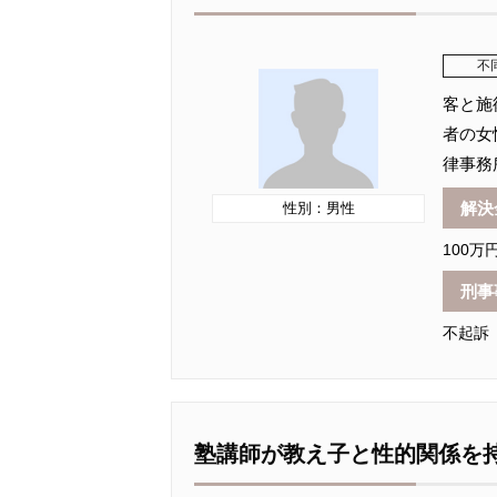
不
客と施
者の女
律事務
解決
性別：男性
100万
刑事
不起訴
塾講師が教え子と性的関係を