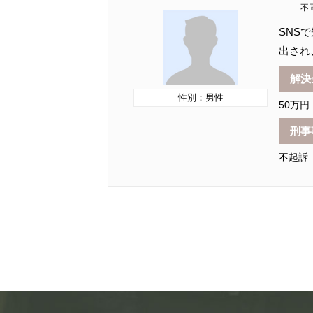
不
SNS
出され
解決
性別：男性
50万円
刑事
不起訴