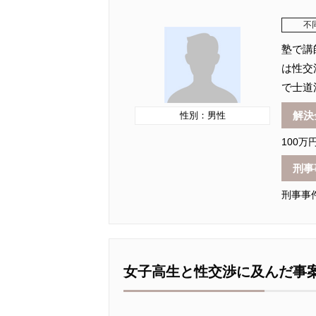
不
塾で講
は性交
で士道
解決
性別：男性
100万
刑事
刑事事
女子高生と性交渉に及んだ事