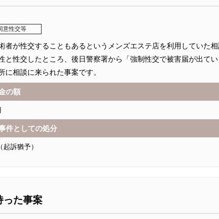
同意性交等
術者が性交することもあるというメンズエステ店を利用していた相
性と性交したところ、後日警察署から「強制性交で被害届が出てい
所に相談に来られた事案です。
金の額
円
事件としての処分
（起訴猶予）
持った事案