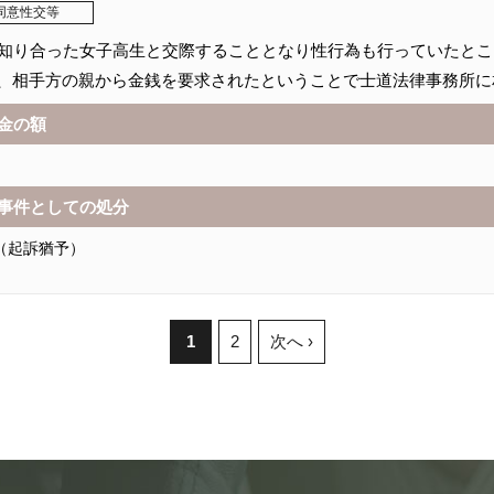
同意性交等
で知り合った女子高生と交際することとなり性行為も行っていたと
、相手方の親から金銭を要求されたということで士道法律事務所に
金の額
事件としての処分
（起訴猶予）
1
2
次へ ›