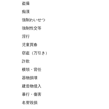
盗撮
痴漢
強制わいせつ
強制性交等
淫行
児童買春
窃盗（万引き）
詐欺
横領・背任
器物損壊
建造物侵入
暴行・傷害
名誉毀損