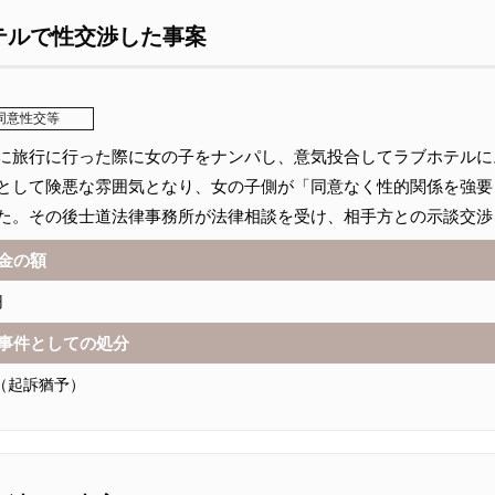
テルで性交渉した事案
同意性交等
に旅行に行った際に女の子をナンパし、意気投合してラブホテルに
として険悪な雰囲気となり、女の子側が「同意なく性的関係を強要
た。その後士道法律事務所が法律相談を受け、相手方との示談交渉
金の額
円
事件としての処分
（起訴猶予）