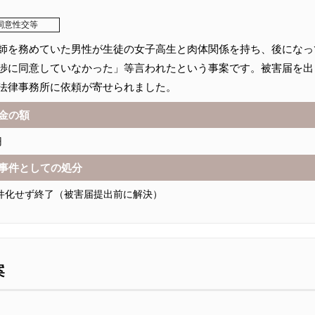
同意性交等
師を務めていた男性が生徒の女子高生と肉体関係を持ち、後になっ
渉に同意していなかった」等言われたという事案です。被害届を出
法律事務所に依頼が寄せられました。
金の額
円
事件としての処分
件化せず終了（被害届提出前に解決）
案