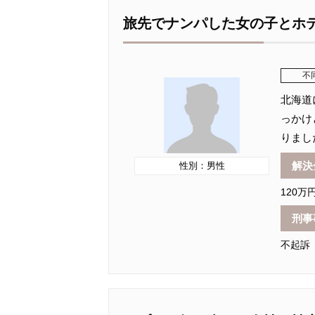
旅先でナンパした女の子とホ
不
北海道
っかけ
りまし
解決
性別：男性
120万
刑事
不起訴