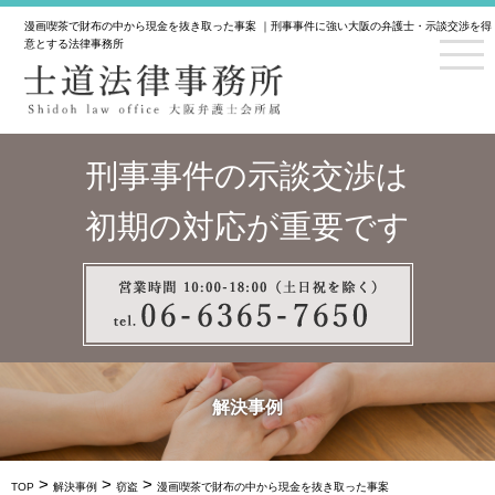
漫画喫茶で財布の中から現金を抜き取った事案 ｜刑事事件に強い大阪の弁護士・示談交渉を得
意とする法律事務所
刑事事件の示談交渉は
初期の対応が重要です
解決事例
>
>
>
TOP
解決事例
窃盗
漫画喫茶で財布の中から現金を抜き取った事案