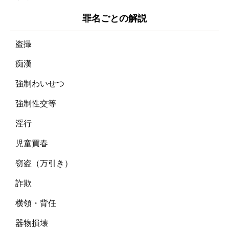
罪名ごとの解説
盗撮
痴漢
強制わいせつ
強制性交等
淫行
児童買春
窃盗（万引き）
詐欺
横領・背任
器物損壊