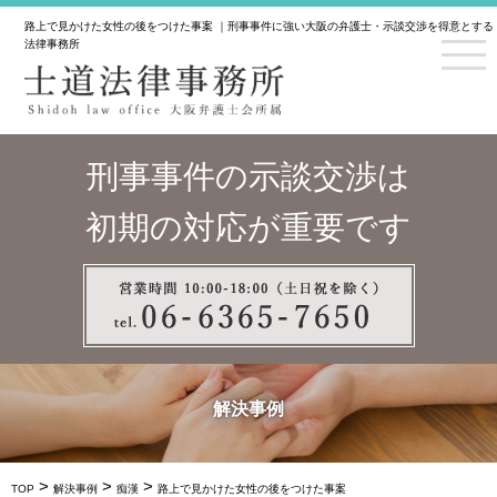
路上で見かけた女性の後をつけた事案 ｜刑事事件に強い大阪の弁護士・示談交渉を得意とする
法律事務所
刑事事件の示談交渉は
初期の対応が重要です
解決事例
>
>
>
TOP
解決事例
痴漢
路上で見かけた女性の後をつけた事案