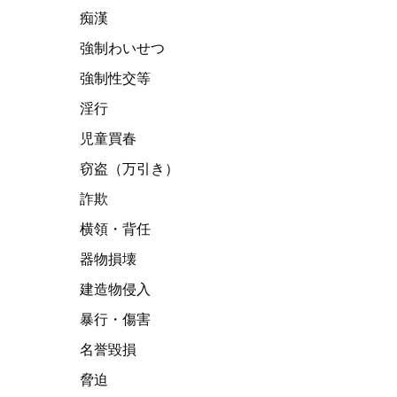
痴漢
強制わいせつ
強制性交等
淫行
児童買春
窃盗（万引き）
詐欺
横領・背任
器物損壊
建造物侵入
暴行・傷害
名誉毀損
脅迫