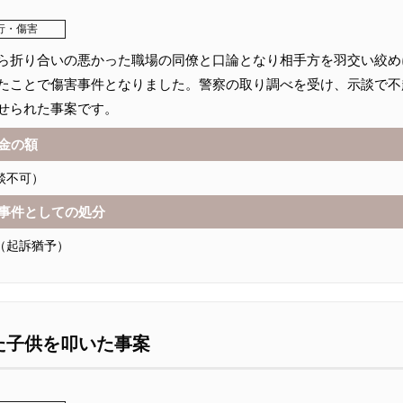
行・傷害
ら折り合いの悪かった職場の同僚と口論となり相手方を羽交い絞め
たことで傷害事件となりました。警察の取り調べを受け、示談で不
せられた事案です。
金の額
談不可）
事件としての処分
（起訴猶予）
た子供を叩いた事案