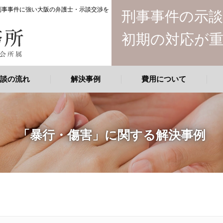
 刑事事件に強い大阪の弁護士・示談交渉を
刑事事件の示
初期の対応が
談の流れ
解決事例
費用について
「暴行・傷害」に関する解決事例