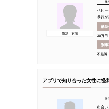
暴
ベビー
暴行が
解決
性別：女性
30万円
刑事
不起訴
アプリで知り合った女性に怪
暴
出会い