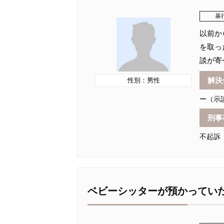
暴
以前か
を取っ
談が寄
解決
性別：男性
ー（示
刑事
不起訴
ベビーシッターが預かってい