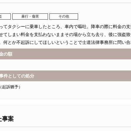
盗
暴行・傷害
その他
ってタクシーに乗車したところ、車内で嘔吐。降車の際に料金の支
せてしまい料金を支払わないままその場から立ち去り、後に強盗致
。何とか不起訴にしてほしいということで士道法律事務所に問い合
金の額
事件としての処分
（起訴猶予）
た事案