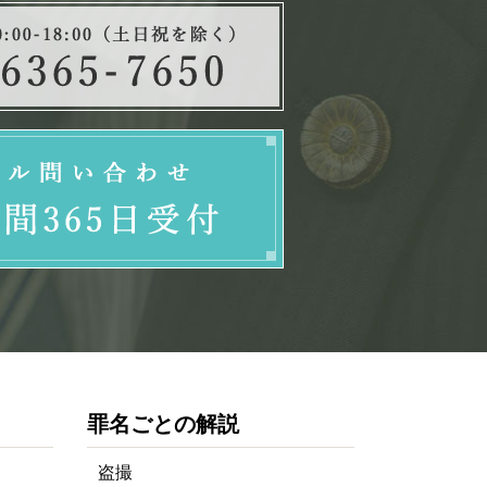
罪名ごとの解説
盗撮