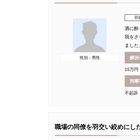
窃
酒に酔
我をさ
ました
解決
性別：男性
15万円
刑事
不起訴
職場の同僚を羽交い絞めにし