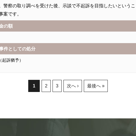
。警察の取り調べを受けた後、示談で不起訴を目指したいというこ
事案です。
金の額
事件としての処分
（起訴猶予）
1
2
3
次へ ›
最後へ »