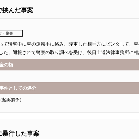
で挟んだ事案
行・傷害
って帰宅中に車の運転手に絡み、降車した相手方にビンタして、車
した。通報されて警察の取り調べを受け、後日士道法律事務所に相
金の額
事件としての処分
（起訴猶予）
に暴行した事案