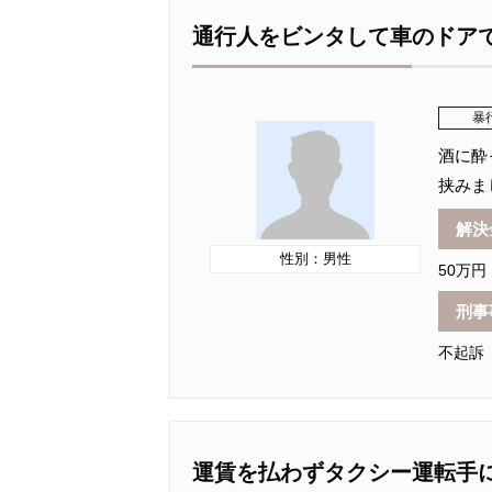
通行人をビンタして車のドア
暴
酒に酔
挟みま
解決
性別：男性
50万円
刑事
不起訴
運賃を払わずタクシー運転手