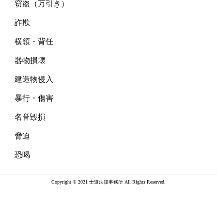
窃盗（万引き）
詐欺
横領・背任
器物損壊
建造物侵入
暴行・傷害
名誉毀損
脅迫
恐喝
Copyright © 2021 士道法律事務所 All Rights Reserved.