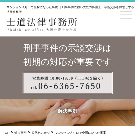
マンション入り口で全裸になった事案 ｜刑事事件に強い大阪の弁護士・示談交渉を得意とする
法律事務所
刑事事件の示談交渉は
初期の対応が重要です
解決事例
>
>
>
TOP
解決事例
公然わいせつ
マンション入り口で全裸になった事案