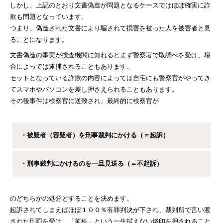
しかし、上記のとおり文書偽造が問題となるケースではほぼ確実に詐
欺も問題となっています。
つまり、偽造された文書により騙されて損害を被った人を被害者と見
ることになります。
文書偽造の事実が捜査機関に知れるとまず警察署で取調べを受け、場
合によっては逮捕されることもあります。
セットとなっている詐欺の内容によっては自宅にも警察官がやってき
てスマホやパソコンを差し押さえられることもあります。
その後事件は検察官に送致され、最終的に検察官が
・被疑者（容疑者）を刑事裁判にかける（＝起訴）
・刑事裁判にかけるのを一旦見送る（＝不起訴）
のどちらかの処分とすることを決めます。
起訴されてしまえばほぼ１００％有罪判決が下され、裁判所で言い渡
された刑罰を受け、「前科」という一生拭えない烙印を押されること