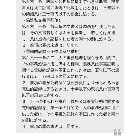
第百六十条
医師が公務所に提出すべき診断書、検案
書又は死亡証書に虚偽の記載をしたときは、三年以下
の禁錮又は三十万円以下の罰金に処する。
（偽造私文書等行使）
第百六十一条
前二条の文書又は図画を行使した者
は、その文書若しくは図画を偽造し、若しくは変造
し、又は虚偽の記載をした者と同一の刑に処する。
２
前項の罪の未遂は、罰する。
（電磁的記録不正作出及び供用）
第百六十一条の二
人の事務処理を誤らせる目的で、
その事務処理の用に供する権利、義務又は事実証明に
関する電磁的記録を不正に作った者は、五年以下の懲
役又は五十万円以下の罰金に処する。
２
前項の罪が公務所又は公務員により作られるべき
電磁的記録に係るときは、十年以下の懲役又は百万円
以下の罰金に処する。
３
不正に作られた権利、義務又は事実証明に関する
電磁的記録を、第一項の目的で、人の事務処理の用に
供した者は、その電磁的記録を不正に作った者と同一
の刑に処する。
４
前項の罪の未遂は、罰する。