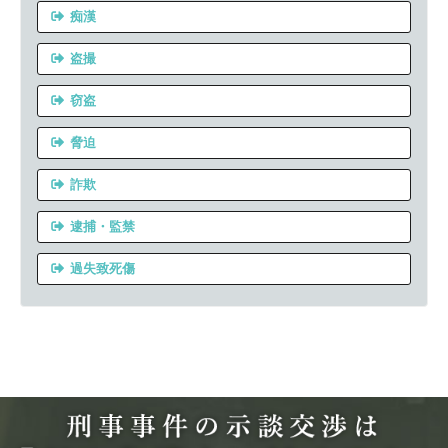
痴漢
盗撮
窃盗
脅迫
詐欺
逮捕・監禁
過失致死傷