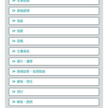
名誉毀損
器物損壊
強盗
強要
恐喝
文書偽造
暴行・傷害
業務妨害・信用毀損
横領・背任
淫行
略取・誘拐