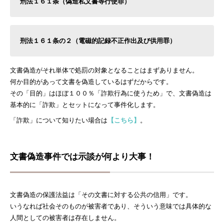
刑法１６１条（偽造私文書等行使罪）
刑法１６１条の２（電磁的記録不正作出及び供用罪）
文書偽造がそれ単体で処罰の対象となることはまずありません。
何か目的があって文書を偽造しているはずだからです。
その「目的」はほぼ１００％「詐欺行為に使うため」で、文書偽造は
基本的に「詐欺」とセットになって事件化します。
「詐欺」について知りたい場合は
【こちら】
。
文書偽造事件では示談が何より大事！
文書偽造の保護法益は「その文書に対する公共の信用」です。
いうなれば社会そのものが被害者であり、そういう意味では具体的な
人間としての被害者は存在しません。