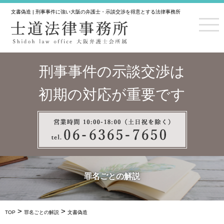
文書偽造 | 刑事事件に強い大阪の弁護士・示談交渉を得意とする法律事務所
刑事事件の示談交渉は
初期の対応が重要です
罪名ごとの解説
>
>
TOP
罪名ごとの解説
文書偽造