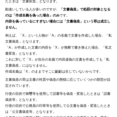
たときは「文書変造」となります。
勘違いしている人が多いのですが、
「文書偽造」で処罰の対象となる
のは「作成名義を偽った場合」のみ
です。
内容を偽っているにすぎない場合には「文書偽造」という罪は成立し
ません。
例えば、「X」という人物が「A」の名義で文書を作成した場合、「私
文書偽造」となります。
「A」が作成した文書の内容を「X」が無断で書き換えた場合、「私文
書変造」となります。
これに対して「X」が自分の名義で内容虚偽の文書を作成しても「私
文書偽造」にはなりません。
作成名義は「X」のままでそこに齟齬は生じていないからです。
文書偽造の罪は文書の性質や偽造の態様に応じていくつかの類型が設
定されています。
行使の目的で御璽等を使用して詔書等を偽造・変造したときは「詔書
偽造等」となります。
行使の目的で公務員の印章等を使用して公文書を偽造・変造したとき
は「公文書偽造等」となります。