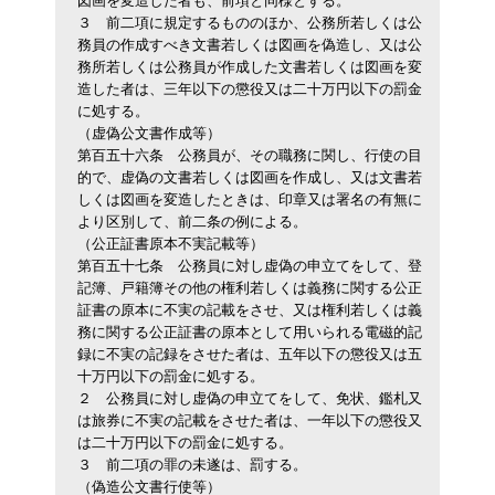
図画を変造した者も、前項と同様とする。
３
前二項に規定するもののほか、公務所若しくは公
務員の作成すべき文書若しくは図画を偽造し、又は公
務所若しくは公務員が作成した文書若しくは図画を変
造した者は、三年以下の懲役又は二十万円以下の罰金
に処する。
（虚偽公文書作成等）
第百五十六条
公務員が、その職務に関し、行使の目
的で、虚偽の文書若しくは図画を作成し、又は文書若
しくは図画を変造したときは、印章又は署名の有無に
より区別して、前二条の例による。
（公正証書原本不実記載等）
第百五十七条
公務員に対し虚偽の申立てをして、登
記簿、戸籍簿その他の権利若しくは義務に関する公正
証書の原本に不実の記載をさせ、又は権利若しくは義
務に関する公正証書の原本として用いられる電磁的記
録に不実の記録をさせた者は、五年以下の懲役又は五
十万円以下の罰金に処する。
２
公務員に対し虚偽の申立てをして、免状、鑑札又
は旅券に不実の記載をさせた者は、一年以下の懲役又
は二十万円以下の罰金に処する。
３
前二項の罪の未遂は、罰する。
（偽造公文書行使等）