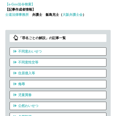
【e-Gov法令検索】
【記事作成者情報】
士道法律事務所
弁護士 飯島充士（
大阪弁護士会
）
「罪名ごとの解説」の記事一覧
不同意わいせつ
不同意性交等
住居侵入等
侮辱
児童買春
公然わいせつ