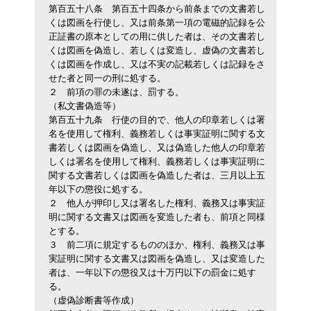
第百五十八条
第百五十四条から前条までの文書若し
くは図画を行使し、又は前条第一項の電磁的記録を公
正証書の原本としての用に供した者は、その文書若し
くは図画を偽造し、若しくは変造し、虚偽の文書若し
くは図画を作成し、又は不実の記載若しくは記録をさ
せた者と同一の刑に処する。
２
前項の罪の未遂は、罰する。
（私文書偽造等）
第百五十九条
行使の目的で、他人の印章若しくは署
名を使用して権利、義務若しくは事実証明に関する文
書若しくは図画を偽造し、又は偽造した他人の印章若
しくは署名を使用して権利、義務若しくは事実証明に
関する文書若しくは図画を偽造した者は、三月以上五
年以下の懲役に処する。
２
他人が押印し又は署名した権利、義務又は事実証
明に関する文書又は図画を変造した者も、前項と同様
とする。
３
前二項に規定するもののほか、権利、義務又は事
実証明に関する文書又は図画を偽造し、又は変造した
者は、一年以下の懲役又は十万円以下の罰金に処す
る。
（虚偽診断書等作成）