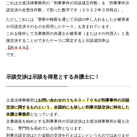
これは士道法律事務所の「刑事事件の示談成立件数」を「刑事事件示
談交渉の全受任件数」で割った数字です（２０２２年３月時点）。
ただしこれには「警察や検察を通じて示談の申し入れをしたが被害者
が示談交渉そのものを拒否したケース」も含まれています。
これを除外して当事務所の弁護士が被害者（またはその代理人）と直
接交渉することができたケースに限定すると示談成功率は
【約９４％】
です。
示談交渉は示談を得意とする弁護士に！
士道法律事務所は
お問い合わせのうち６０～７０％が刑事事件の示談
交渉に関するものという、全国的にも珍しい刑事示談交渉に特化した
弁護士事務所
となっています。
文書偽造を始めとする刑事事件の示談交渉は士道法律事務所が最も注
力し、専門性を高めている分野となります。
刑事示談交渉はただ金額の交渉を行えばよいというものではありませ