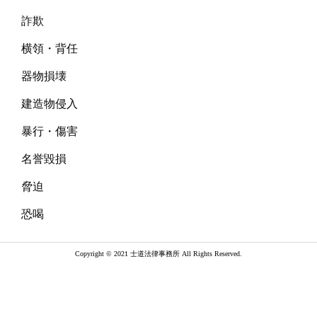
詐欺
横領・背任
器物損壊
建造物侵入
暴行・傷害
名誉毀損
脅迫
恐喝
Copyright © 2021 士道法律事務所 All Rights Reserved.