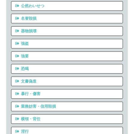
公然わいせつ
名誉毀損
器物損壊
強盗
強要
恐喝
文書偽造
暴行・傷害
業務妨害・信用毀損
横領・背任
淫行