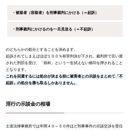
・被疑者（容疑者）を刑事裁判にかける（＝起訴）
・刑事裁判にかけるのを一旦見送る（＝不起訴）
のどちらかの処分とすることを決めます。
起訴されてしまえばほぼ１００％有罪判決が下され、裁判所で言い渡
された刑罰を受け、「前科」という一生拭えない烙印を押されること
となります。
これを回避するには処分が決まる前に被害者との示談をまとめて「不
起訴」の処分を勝ち取るしかありません。
淫行の示談金の相場
士道法律事務所では年間４０～５０件ほど刑事事件の示談交渉を受任