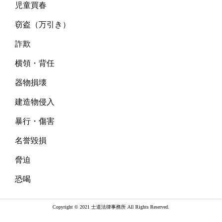
児童買春
窃盗（万引き）
詐欺
横領・背任
器物損壊
建造物侵入
暴行・傷害
名誉毀損
脅迫
恐喝
Copyright © 2021 士道法律事務所 All Rights Reserved.