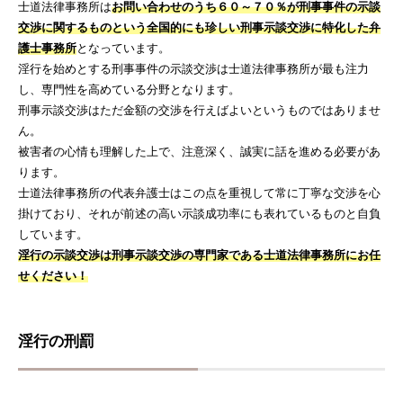
士道法律事務所は
お問い合わせのうち６０～７０％が刑事事件の示談
交渉に関するものという全国的にも珍しい刑事示談交渉に特化した弁
護士事務所
となっています。
淫行を始めとする刑事事件の示談交渉は士道法律事務所が最も注力
し、専門性を高めている分野となります。
刑事示談交渉はただ金額の交渉を行えばよいというものではありませ
ん。
被害者の心情も理解した上で、注意深く、誠実に話を進める必要があ
ります。
士道法律事務所の代表弁護士はこの点を重視して常に丁寧な交渉を心
掛けており、それが前述の高い示談成功率にも表れているものと自負
しています。
淫行の示談交渉は刑事示談交渉の専門家である士道法律事務所にお任
せください！
淫行の刑罰