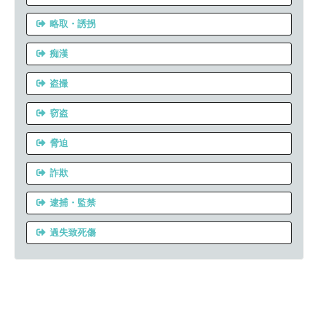
略取・誘拐
痴漢
盗撮
窃盗
脅迫
詐欺
逮捕・監禁
過失致死傷