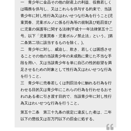
一 青少年に金品その他の財産上の利益、役務若しく
は職務を供与し、又はこれらを供与する約束で、当該
青少年に対し性行為又はわいせつな行為を行うこと(児
童買春、児童ポルノに係る行為等の規制及び処罰並び
に児童の保護等に関する法律(平成十一年法律第五十二
号。以下「児童買春・児童ポルノ禁止法」という。)第
二条第二項に該当するものを除く。)。
二 青少年に対し、威迫し、欺き、若しくは困惑させ
ることその他の当該青少年の未成熟に乗じた不当な手
段を用い、又は当該青少年を単に自己の性的欲望を満
足させるための対象として性行為又はわいせつな行為
を行うこと。
三 青少年に売春若しくは刑罰法令に触れる行為を行
わせる目的又は青少年にこれらの行為を行わせるおそ
れのある者に引き渡す目的で、当該青少年に対し性行
為又はわいせつな行為を行うこと。
第五十二条 第三十九条の規定に違反した者は、二年
以下の懲役又は百万円以下の罰金に処する。