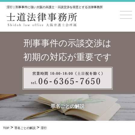
淫行 | 刑事事件に強い大阪の弁護士・示談交渉を得意とする法律事務所
刑事事件の示談交渉は
初期の対応が重要です
罪名ごとの解説
>
>
TOP
罪名ごとの解説
淫行