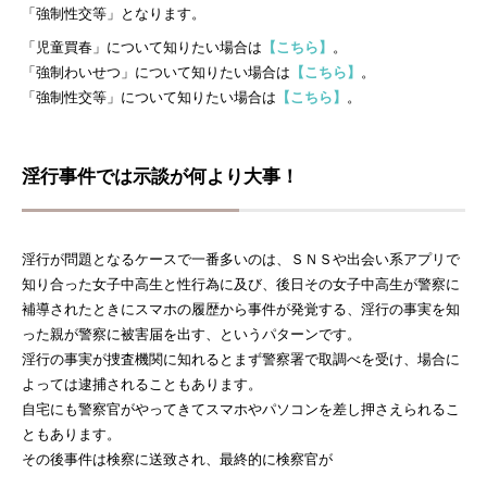
「強制性交等」となります。
「児童買春」について知りたい場合は
【こちら】
。
「強制わいせつ」について知りたい場合は
【こちら】
。
「強制性交等」について知りたい場合は
【こちら】
。
淫行事件では示談が何より大事！
淫行が問題となるケースで一番多いのは、ＳＮＳや出会い系アプリで
知り合った女子中高生と性行為に及び、後日その女子中高生が警察に
補導されたときにスマホの履歴から事件が発覚する、淫行の事実を知
った親が警察に被害届を出す、というパターンです。
淫行の事実が捜査機関に知れるとまず警察署で取調べを受け、場合に
よっては逮捕されることもあります。
自宅にも警察官がやってきてスマホやパソコンを差し押さえられるこ
ともあります。
その後事件は検察に送致され、最終的に検察官が